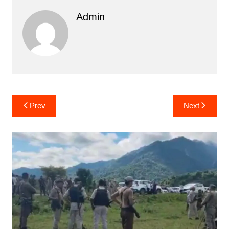
Admin
Post
Prev
Next
navigation