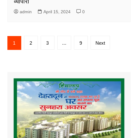
व्यापारी
admin
April 15, 2024
0
Posts
1
2
3
…
9
Next
pagination