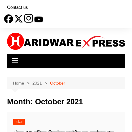
Skip
Contact us
to
content
Home
2021
October
Month:
October 2021
खेल