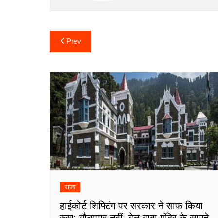
Post
Prev
navigation
राज्य
हाईकोर्ट शिफ्टिंग पर सरकार ने साफ किया
रुख: गौलापार नहीं, बेल बाबा मंदिर के सामने