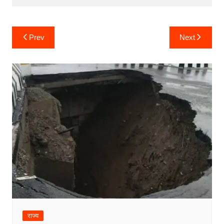
Post
Prev
Next
navigation
राज्य