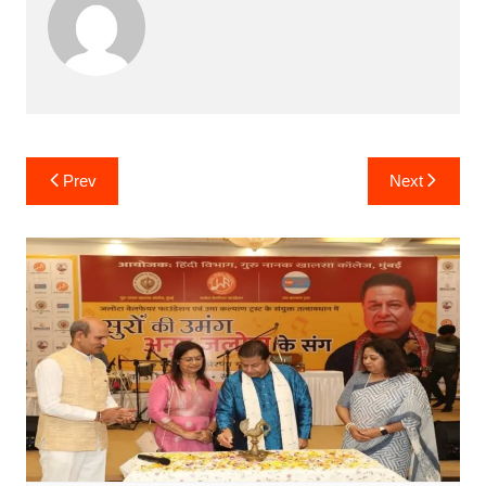
Post
Prev
Next
navigation