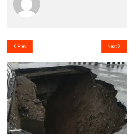
Post
Prev
Next
navigation