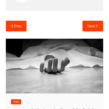
Post
Prev
Next
navigation
राज्य