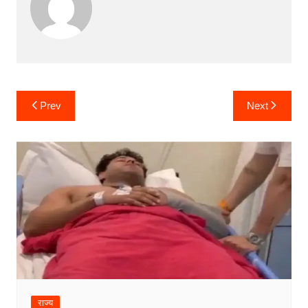
Post
Prev
Next
navigation
राज्य