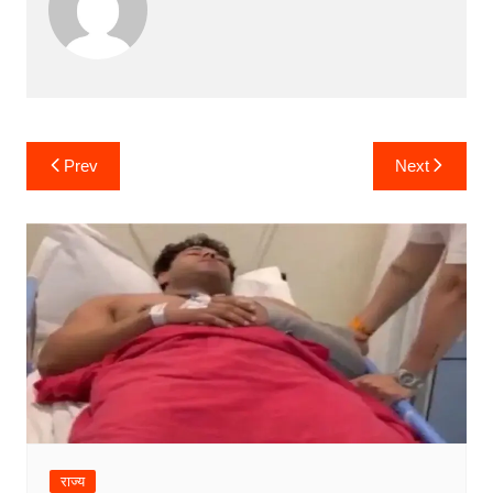
Post
Prev
Next
navigation
राज्य