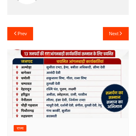
Post
Prev
Next
navigation
राज्य