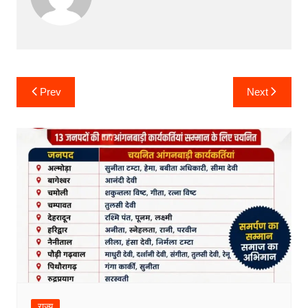
Post
Prev
Next
navigation
राज्य