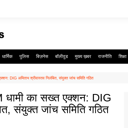
धार्मिक
पुलिस
बिज़नेस
बॉलीवुड
मुख्य ख़बर
राजनीति
शिक्षा
त एक्शन: DIG अमिताभ श्रीवास्तव निलंबित, संयुक्त जांच समिति गठित
ं CM धामी का सख्त एक्शन: DIG
ित, संयुक्त जांच समिति गठित