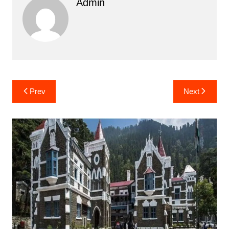
Admin
Post
Prev
Next
navigation