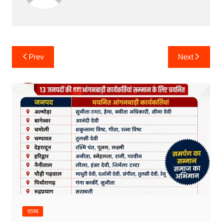
Post
Prev
Next
navigation
राज्य