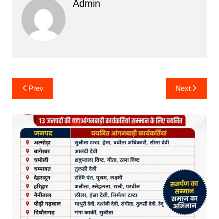
Admin
Post
Prev
Next
navigation