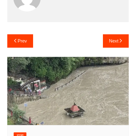
Post
Prev
Next
navigation
राज्य