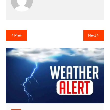
Post
Prev
Next
navigation