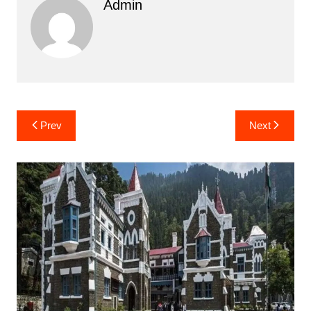
Admin
Post
Prev
Next
navigation