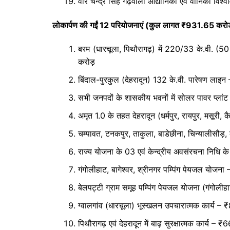
वीर चन्द्र सिंह गढ़वाली औद्यानिकी एवं वानिकी विश्व
लोकार्पण की गईं 12 परियोजनाएं (कुल लागत ₹931.65 करोड
बरम (धारचूला, पिथौरागढ़) में 220/33 के.वी. (5
करोड़
बिंदाल-पुरकुल (देहरादून) 132 के.वी. पारेषण लाइ
सभी जनपदों के शासकीय भवनों में सोलर पावर प्लां
अमृत 1.0 के तहत देहरादून (धर्मपुर, रायपुर, मसूरी
चम्पावत, टनकपुर, ताकुला, बाडेछीना, चिन्यालीसौड
राज्य योजना के 03 एवं केन्द्रीय अवसंरचना निधि के
गंगोलीहाट, बागेश्वर, श्रीनगर पम्पिंग पेयजल योजन
बेलपट्टी ग्राम समूह पम्पिंग पेयजल योजना (गंगोली
ग्वालगांव (धारचूला) भूस्खलन उपचारात्मक कार्य –
पिथौरागढ़ एवं देहरादून में बाढ़ सुरक्षात्मक कार्य – 