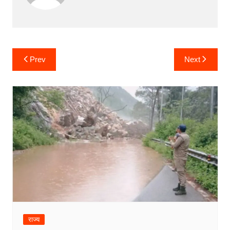
Post
Prev
Next
navigation
राज्य