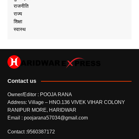
राजनीति
राज्य
शिक्षा
स्वास्थ
Contact us
Owner/Editor : POOJA RANA
Address: Village – HNO.136 VIVEK VIHAR COLONY
RANIPUR MORE, HARIDWAR
Email : poojarana57034@gmail.com
Contact :9560387172