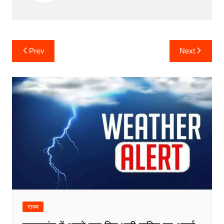
Post
Prev
Next
navigation
राज्य