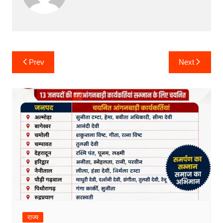
Post
Prev
Next
navigation
राज्य