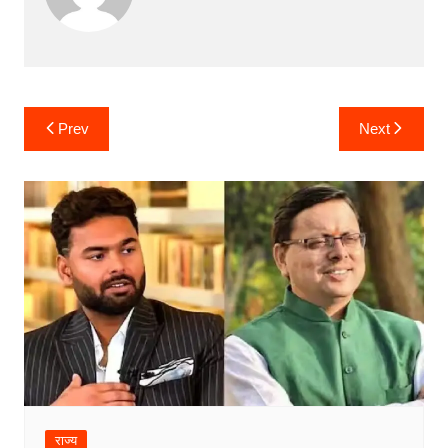
Post
Prev
Next
navigation
राज्य