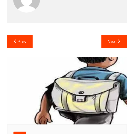
Post
Prev
Next
navigation