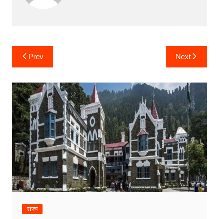
Post
Prev
Next
navigation
राज्य