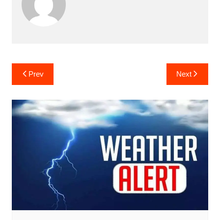
Post
Prev
Next
navigation