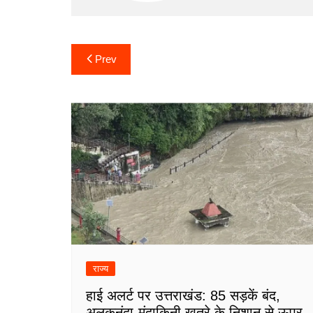
Post
Prev
navigation
राज्य
हाई अलर्ट पर उत्तराखंड: 85 सड़कें बंद,
अलकनंदा-मंदाकिनी खतरे के निशान से ऊपर,