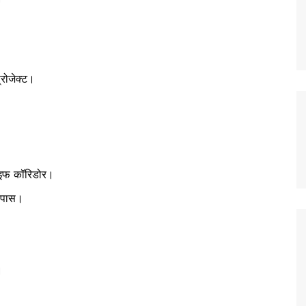
्रोजेक्ट।
ाइफ कॉरिडोर।
 पास।
।