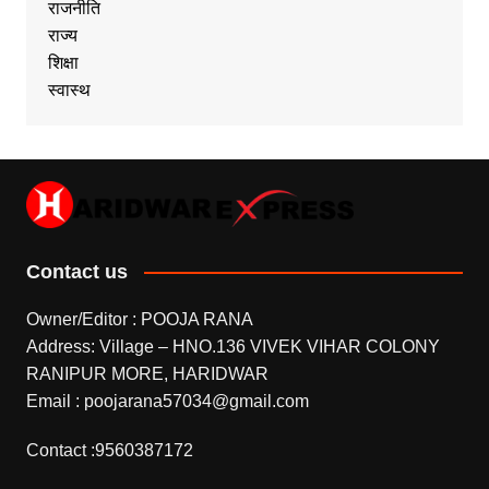
राजनीति
राज्य
शिक्षा
स्वास्थ
Contact us
Owner/Editor : POOJA RANA
Address: Village – HNO.136 VIVEK VIHAR COLONY
RANIPUR MORE, HARIDWAR
Email : poojarana57034@gmail.com
Contact :9560387172