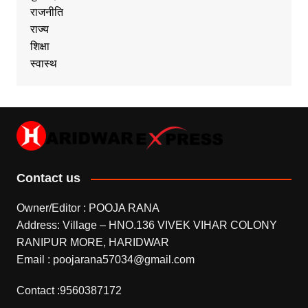
राजनीति
राज्य
शिक्षा
स्वास्थ
Contact us
Owner/Editor : POOJA RANA
Address: Village – HNO.136 VIVEK VIHAR COLONY
RANIPUR MORE, HARIDWAR
Email : poojarana57034@gmail.com
Contact :9560387172