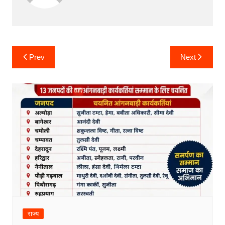
Post
Prev
Next
navigation
राज्य