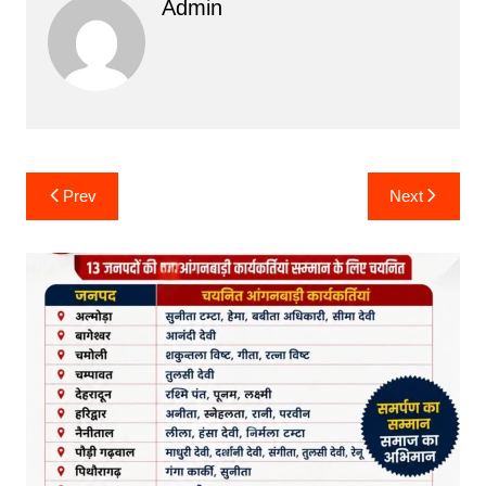
Admin
Post
Prev
Next
navigation