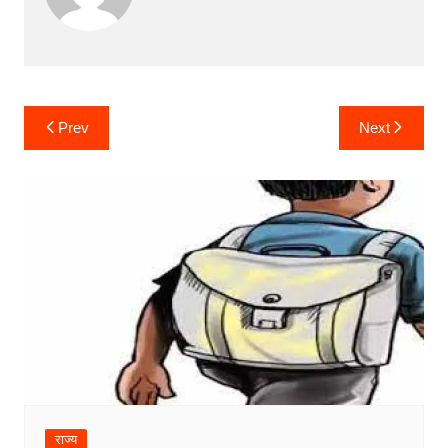
Post
Prev
Next
navigation
राज्य