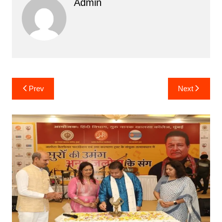
Admin
Post
Prev
Next
navigation