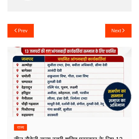
Post
Prev
Next
navigation
राज्य