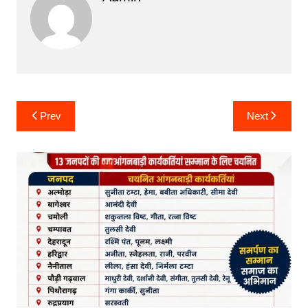
Post
Prev
Next
navigation