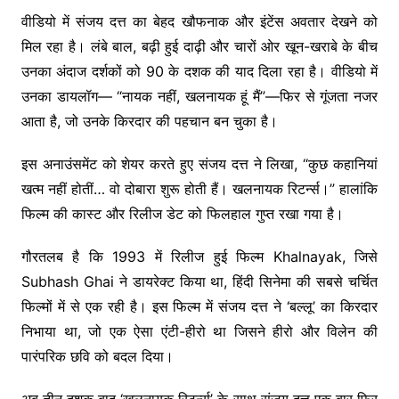
वीडियो में संजय दत्त का बेहद खौफनाक और इंटेंस अवतार देखने को
मिल रहा है। लंबे बाल, बढ़ी हुई दाढ़ी और चारों ओर खून-खराबे के बीच
उनका अंदाज दर्शकों को 90 के दशक की याद दिला रहा है। वीडियो में
उनका डायलॉग— “नायक नहीं, खलनायक हूं मैं”—फिर से गूंजता नजर
आता है, जो उनके किरदार की पहचान बन चुका है।
इस अनाउंसमेंट को शेयर करते हुए संजय दत्त ने लिखा, “कुछ कहानियां
खत्म नहीं होतीं… वो दोबारा शुरू होती हैं। खलनायक रिटर्न्स।” हालांकि
फिल्म की कास्ट और रिलीज डेट को फिलहाल गुप्त रखा गया है।
गौरतलब है कि 1993 में रिलीज हुई फिल्म Khalnayak, जिसे
Subhash Ghai ने डायरेक्ट किया था, हिंदी सिनेमा की सबसे चर्चित
फिल्मों में से एक रही है। इस फिल्म में संजय दत्त ने ‘बल्लू’ का किरदार
निभाया था, जो एक ऐसा एंटी-हीरो था जिसने हीरो और विलेन की
पारंपरिक छवि को बदल दिया।
अब तीन दशक बाद ‘खलनायक रिटर्न्स’ के साथ संजय दत्त एक बार फिर