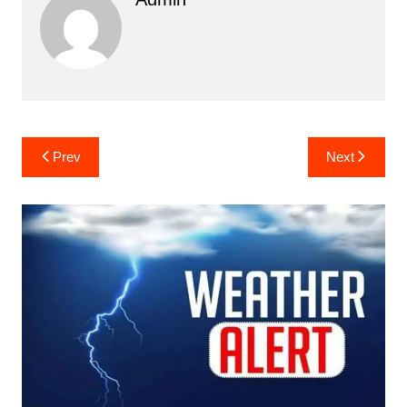
Post
Prev
Next
navigation