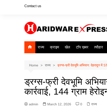
Skip
Contact us
to
content
राज्य
क्राइम
खेल
टॉप ख़बर
त्यौहार
Home
राज्य
ड्रग्स-फ्री देवभूमि अभियान: देहरादून में 
ड्रग्स-फ्री देवभूमि अभिया
कार्रवाई, 144 ग्राम हेरो
admin
March 12, 2026
0
राज्य