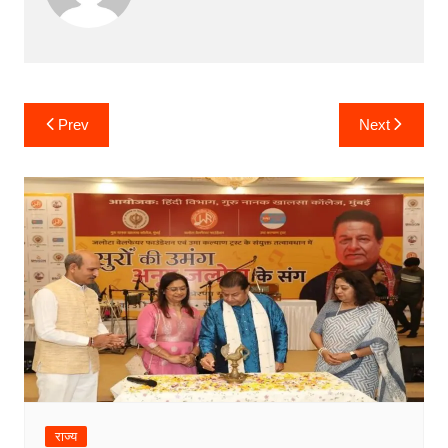
Post
Prev
Next
navigation
राज्य