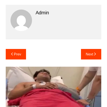
Admin
Post
Prev
Next
navigation