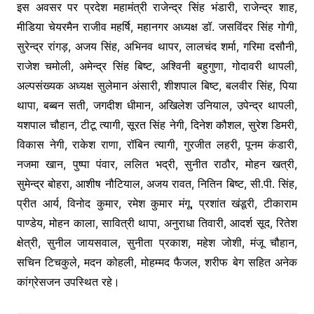
इस अवसर पर प्रदेश महामंत्री राजेन्द्र सिंह भंडारी, राजेन्द्र शाह,
मीडिया चेयरमैन राजीव महर्षि, महानगर अध्यक्ष डॉ. जसविंदर सिंह गोगी,
सुरेन्द्र रांगड़, अजय सिंह, अभिनव थापर, लालचंद शर्मा, गरिमा दसौनी,
राजेश चमोली, अमेन्द्र सिंह बिष्ट, अश्विनी बहुगुणा, गोदावरी थापली,
अल्पसंख्यक अध्यक्ष सुलेमान अंसारी, शीशपाल बिष्ट, बलवीर सिंह, पिया
थापा, बब्बन सती, जगदीश धीमान, अखिलेश उनियाल, उपेन्द्र थापली,
यशपाल चौहान, टीटू त्यागी, सूरत सिंह नेगी, दिनेश कौशल, सुरेश डिमरी,
विकास नेगी, राकेश राणा, रॉबिन त्यागी, गुरजीत लहरी, पूनम कंडारी,
नजमा खान, पुष्पा पंवार, ललित भद्री, सुनीत राठौर, मोहन खत्री,
सुमेन्द्र बोहरा, आशीष नौटियाल, अजय रावत, नितिन बिष्ट, सी.पी. सिंह,
प्रीत आर्य, विनोद कुमार, रमेश कुमार मंगू, प्रशांत खंडूरी, टीकाराम
पाण्डेय, मोहन काला, सावित्री थापा, अनुराधा तिवारी, आदर्श सूद, रितेश
क्षेत्री, सुनील जायसवाल, सुनीता प्रकाश, महेश जोशी, मंजू चौहान,
सचिन टिचकुले, मदन कोहली, मोहम्मद फैजल, शरीफ बेग सहित अनेक
कांग्रेसजन उपस्थित रहे।