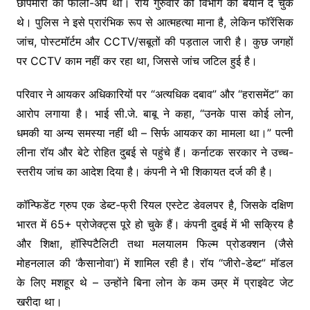
छापेमारी का फॉलो-अप था। रॉय गुरुवार को विभाग को बयान दे चुके
थे। पुलिस ने इसे प्रारंभिक रूप से आत्महत्या माना है, लेकिन फॉरेंसिक
जांच, पोस्टमॉर्टम और CCTV/सबूतों की पड़ताल जारी है। कुछ जगहों
पर CCTV काम नहीं कर रहा था, जिससे जांच जटिल हुई है।
परिवार ने आयकर अधिकारियों पर “अत्यधिक दबाव” और “हरासमेंट” का
आरोप लगाया है। भाई सी.जे. बाबू ने कहा, “उनके पास कोई लोन,
धमकी या अन्य समस्या नहीं थी – सिर्फ आयकर का मामला था।” पत्नी
लीना रॉय और बेटे रोहित दुबई से पहुंचे हैं। कर्नाटक सरकार ने उच्च-
स्तरीय जांच का आदेश दिया है। कंपनी ने भी शिकायत दर्ज की है।
कॉन्फिडेंट ग्रुप एक डेब्ट-फ्री रियल एस्टेट डेवलपर है, जिसके दक्षिण
भारत में 65+ प्रोजेक्ट्स पूरे हो चुके हैं। कंपनी दुबई में भी सक्रिय है
और शिक्षा, हॉस्पिटैलिटी तथा मलयालम फिल्म प्रोडक्शन (जैसे
मोहनलाल की ‘कैसानोवा’) में शामिल रही है। रॉय “जीरो-डेब्ट” मॉडल
के लिए मशहूर थे – उन्होंने बिना लोन के कम उम्र में प्राइवेट जेट
खरीदा था।