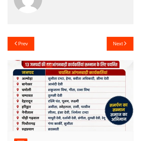
Post
Prev
Next
navigation