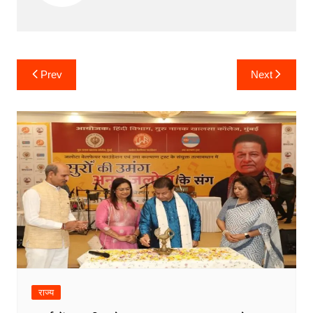
Post
Prev
Next
navigation
राज्य