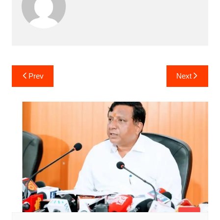
Post
Prev
Next
navigation