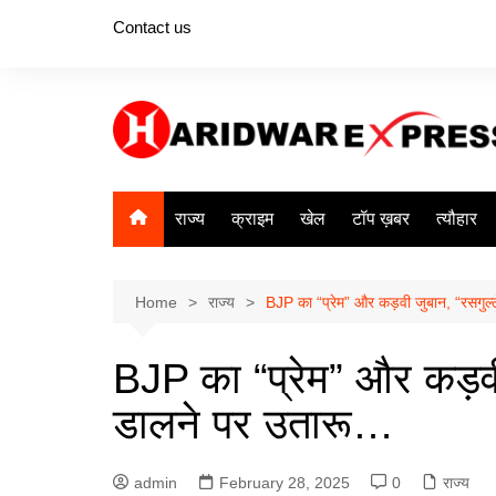
Skip
Contact us
to
content
राज्य
क्राइम
खेल
टॉप ख़बर
त्यौहार
Home
राज्य
BJP का “प्रेम” और कड़वी जुबान, “रसगुल्ले
BJP का “प्रेम” और कड़वी जु
डालने पर उतारू…
admin
February 28, 2025
0
राज्य