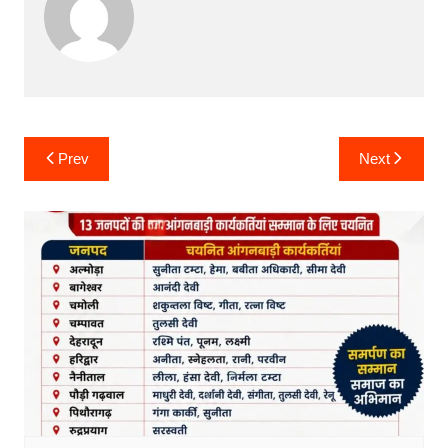
Post
Prev
Next
navigation