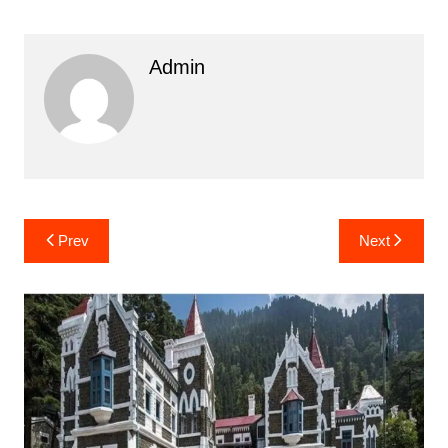
Admin
Post
Prev
Next
navigation