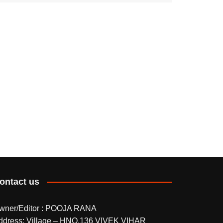
ontact us
wner/Editor : POOJA RANA
ddress: Village – HNO.136 VIVEK VIHAR